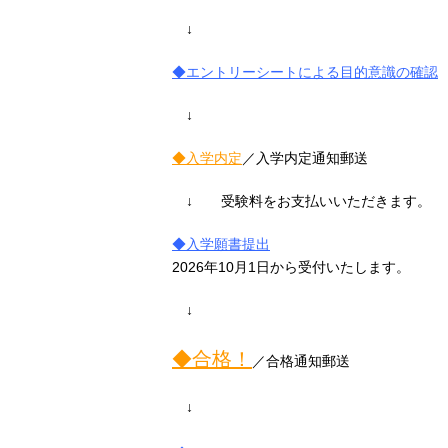
↓
◆エントリーシートによる目的意識の確認
↓
◆
入学内定
／入学内定通知郵送
↓
受験料をお支払いいただきます。
◆
入学願書提出
2026
年
10
月
1
日から受付いたします。
↓
◆
合格！
／合格通知郵送
↓