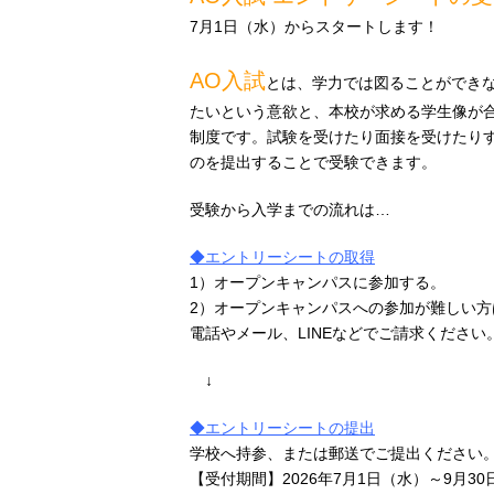
7月1日（水）からスタートします！
AO入試
とは、学力では図ることができ
たいという意欲と、本校が求める学生像が
制度です。試験を受けたり面接を受けたり
のを提出することで受験できます。
受験から入学までの流れは…
◆エントリーシートの取得
1）オープンキャンパス
に参加する。
2）オープンキャンパスへの参加が難しい
電話やメー
ル、
LINE
などでご請求ください
↓
◆エントリーシートの提出
学校へ
持参、または郵送でご提出ください
【受付期間】2026年7月1日（水）～9月30