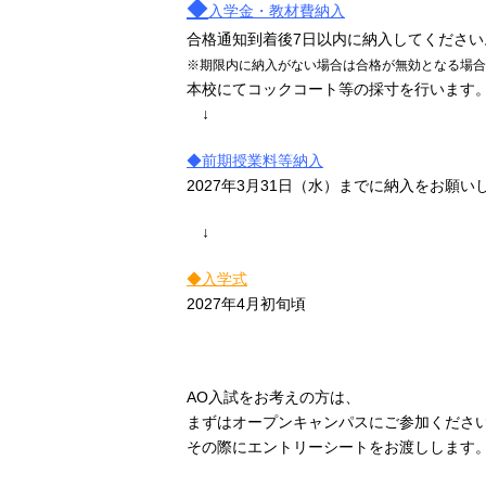
◆
入学金・教材費納入
合格通知到着後7日以内に納入してください
※期限内に納入がない場合は合格が無効となる場合
本校にてコックコート等の採寸を行います
↓
◆
前期授業料等納入
2027
年
3
月
31
日（水）までに納入をお願い
↓
◆
入学式
2027
年
4
月初旬頃
AO入試をお考えの方は、
まずはオープンキャンパスにご参加くださ
その際にエントリーシートをお渡しします