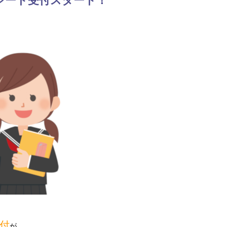
シート受付スタート！
受付
が