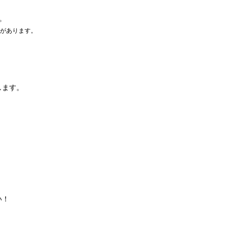
。
があります。
。
します。
い！
。