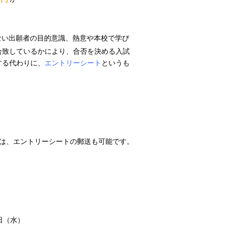
ない出願者の目的意識、熱意や本校で学び
合致しているかにより、合否を決める入試
する代わりに、
エントリーシート
というも
方は、エントリーシートの郵送も可能です。
。
。
日（水）