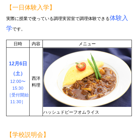
【一日体験入学】
体験入
実際に授業で使っている調理実習室で調理体験できる
学
です。
日時
内容
メニュー
12月6日
（土）
西洋
12:00〜
料理
15:30
［受付開始
11:30］
ハッシュドビーフオムライス
【学校説明会】