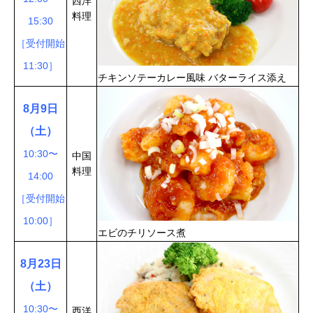
西洋
料理
15:30
［受付開始
11:30］
チキンソテーカレー風味 バターライス添え
8月9日
（土）
10:30〜
中国
料理
14:00
［受付開始
10:00］
エビのチリソース煮
8月23日
（土）
10:30〜
西洋