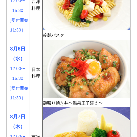
12:00〜
西洋
料理
15:30
［受付開始
11:30］
冷製パスタ
8月6日
（水）
12:00〜
日本
料理
15:30
［受付開始
11:30］
鶏照り焼き丼〜温泉玉子添え〜
8月7日
（木）
12:00〜