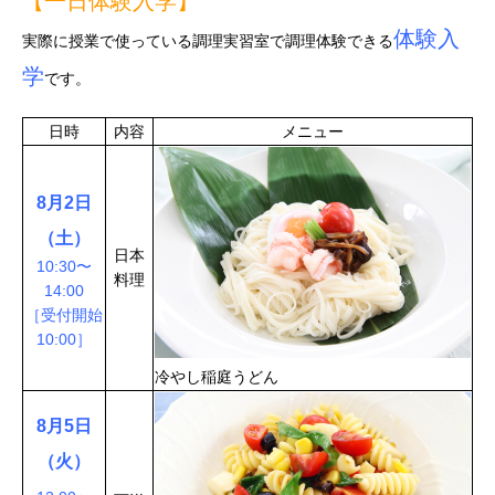
【一日体験入学】
体験入
実際に授業で使っている調理実習室で調理体験できる
学
です。
日時
内容
メニュー
8
月2日
（土）
日本
10:30〜
料理
14:00
［受付開始
10:00］
冷やし稲庭うどん
8月5日
（火）