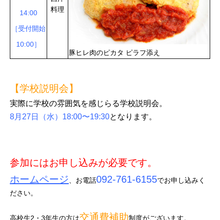
料理
14:00
［受付開始
10:00］
豚ヒレ肉のピカタ ピラフ添え
【学校説明会】
実際に学校の雰囲気を感じらる学校説明会。
8月27日（水）18:00〜19:30
となります。
参加にはお申し込みが必要です。
ホームページ
092-761-6155
、お電話
でお申し込みく
ださい。
交通費補助
高校生2・3年生の方は
制度がございます。