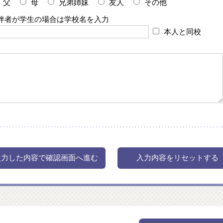
父
母
兄弟姉妹
友人
その他
伴者が学生の場合は学校名を入力
本人と同校