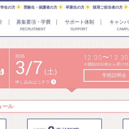
留学生の方
受験生・保護者の方
卒業生の方
採用ご担当者の方
介
募集要項・学費
サポート体制
キャンパ
RECRUITMENT
SUPPORT
CAMPU
2026
12:00〜13:30
3
/
7
※開始30分前から受け
(土)
学校説明会
申し込みはコチラ
ュール