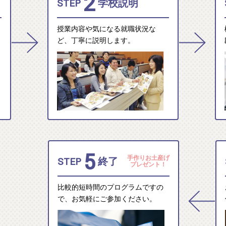
2
STEP
学校説明
授業内容や気になる就職状況な
ど、丁寧に説明します。
5
手作りお土産げ
STEP
終了
プレゼント！
比較的短時間のプログラムですの
で、お気軽にご参加ください。