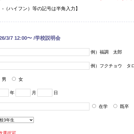
、-（ハイフン）等の記号は半角入力】
26/3/7 12:00〜 /学校説明会
例）福調 太郎
例）フクチョウ タ
男
女
年
月
日
在学
既卒
数選択可