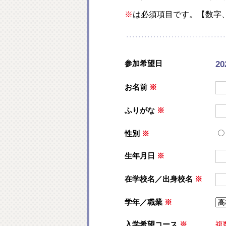
※
は必須項目です。【数字
参加希望日
20
お名前
※
ふりがな
※
性別
※
生年月日
※
在学校名／出身校名
※
学年／職業
※
入学希望コース
※
複