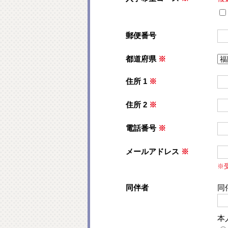
郵便番号
都道府県
※
住所 1
※
住所 2
※
電話番号
※
メールアドレス
※
※
同伴者
同
本