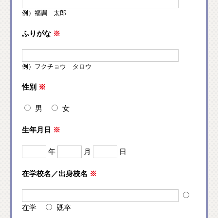
例）福調 太郎
ふりがな
※
例）フクチョウ タロウ
性別
※
男
女
生年月日
※
年
月
日
在学校名／出身校名
※
在学
既卒