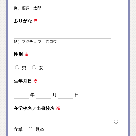
例）福調 太郎
ふりがな
※
例）フクチョウ タロウ
性別
※
男
女
生年月日
※
年
月
日
在学校名／出身校名
※
在学
既卒