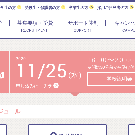
留学生の方
受験生・保護者の方
卒業生の方
採用ご担当者の方
介
募集要項・学費
サポート体制
キャンパ
RECRUITMENT
SUPPORT
CAMPU
2020
18:00〜20:00
11
/
25
※開始30分前から受け
(水)
学校説明会
申し込みはコチラ
ケジュール