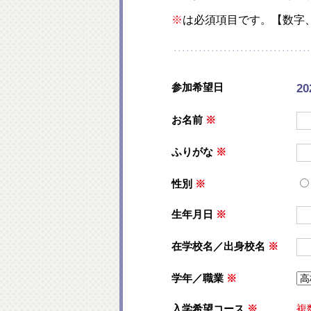
※
は必須項目です。【数字
参加希望日
20
お名前
※
ふりがな
※
性別
※
生年月日
※
在学校名／出身校名
※
学年／職業
※
入学希望コース
※
複