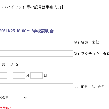
、-（ハイフン）等の記号は半角入力】
20/11/25 18:00〜 /学校説明会
例）福調 太郎
例）フクチョウ タ
男
女
年
月
日
在学
既卒
数選択可