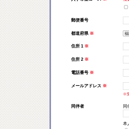
郵便番号
都道府県
※
住所 1
※
住所 2
※
電話番号
※
メールアドレス
※
※
同伴者
同
本