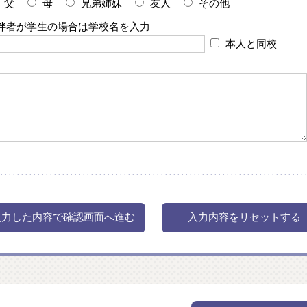
父
母
兄弟姉妹
友人
その他
伴者が学生の場合は学校名を入力
本人と同校