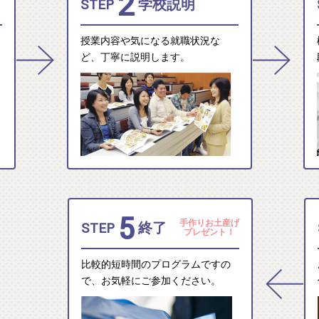
2
STEP
学校説明
授業内容や気になる就職状況な
ど、丁寧に説明します。
5
手作りお土産げ
STEP
終了
プレゼント！
比較的短時間のプログラムですの
で、お気軽にご参加ください。