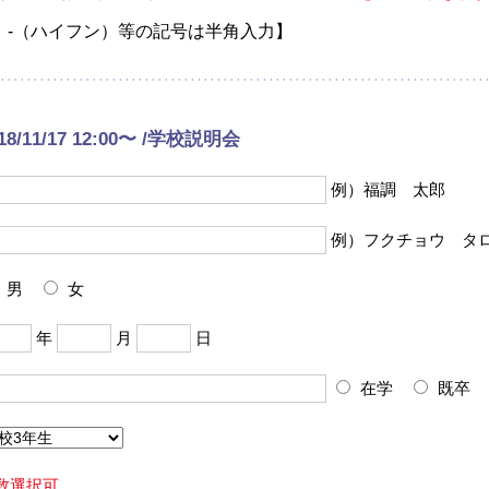
、-（ハイフン）等の記号は半角入力】
18/11/17 12:00〜 /学校説明会
例）福調 太郎
例）フクチョウ タ
男
女
年
月
日
在学
既卒
数選択可