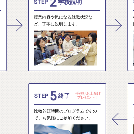
2
STEP
学校説明
授業内容や気になる就職状況な
ど、丁寧に説明します。
5
手作りお土産げ
STEP
終了
プレゼント！
比較的短時間のプログラムですの
で、お気軽にご参加ください。