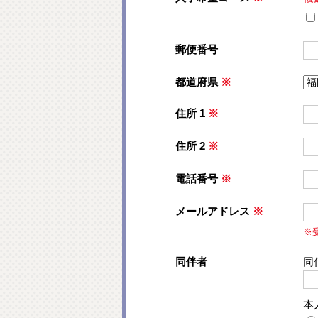
郵便番号
都道府県
※
住所 1
※
住所 2
※
電話番号
※
メールアドレス
※
※
同伴者
同
本