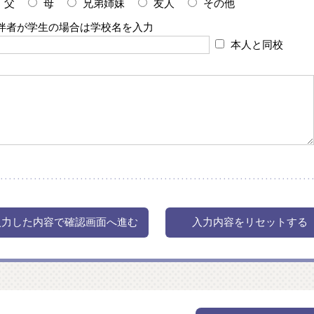
父
母
兄弟姉妹
友人
その他
伴者が学生の場合は学校名を入力
本人と同校