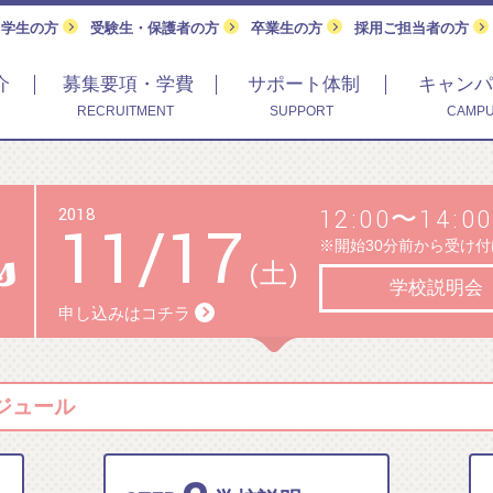
留学生の方
受験生・保護者の方
卒業生の方
採用ご担当者の方
介
募集要項・学費
サポート体制
キャンパ
RECRUITMENT
SUPPORT
CAMPU
2018
12:00〜14:00
11
/
17
※開始30分前から受け
(土)
学校説明会
申し込みはコチラ
ケジュール