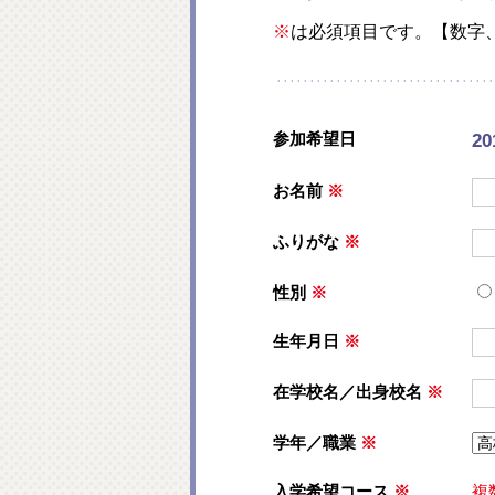
※
は必須項目です。【数字
参加希望日
20
お名前
※
ふりがな
※
性別
※
生年月日
※
在学校名／出身校名
※
学年／職業
※
入学希望コース
※
複