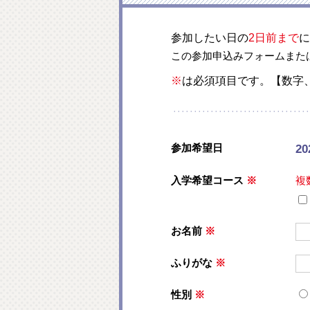
参加したい日の
2日前まで
に
この参加申込みフォームまた
※
は必須項目です。【数字
参加希望日
2
入学希望コース
※
複
お名前
※
ふりがな
※
性別
※