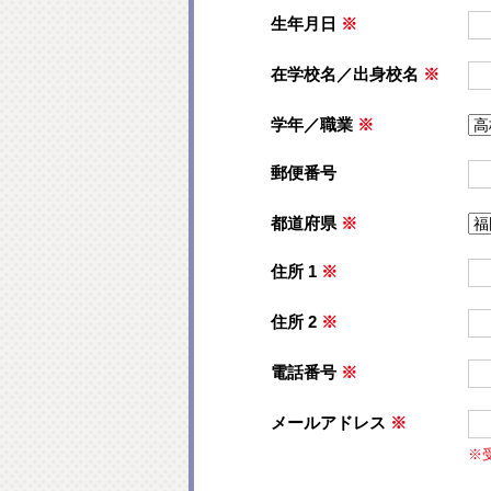
生年月日
※
在学校名／出身校名
※
学年／職業
※
郵便番号
都道府県
※
住所 1
※
住所 2
※
電話番号
※
メールアドレス
※
※