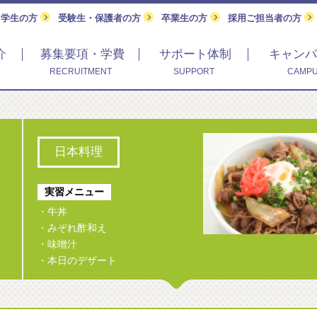
留学生の方
受験生・保護者の方
卒業生の方
採用ご担当者の方
介
募集要項・学費
サポート体制
キャンパ
RECRUITMENT
SUPPORT
CAMPU
日本料理
実習メニュー
・牛丼
・みぞれ酢和え
・味噌汁
・本日のデザート