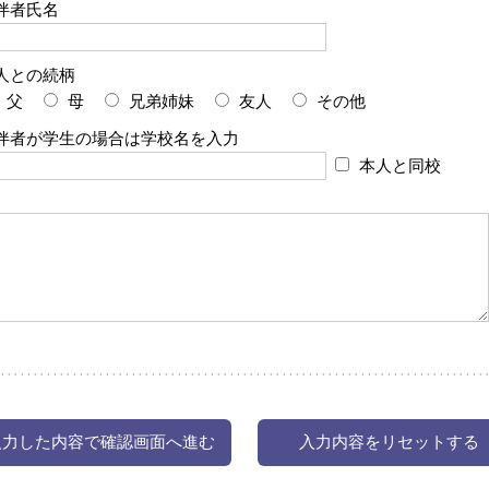
伴者氏名
人との続柄
父
母
兄弟姉妹
友人
その他
伴者が学生の場合は学校名を入力
本人と同校