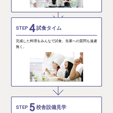
4
STEP
試食タイム
完成した料理をみんなで試食。先輩への質問も遠慮
無く。
5
STEP
校舎設備見学