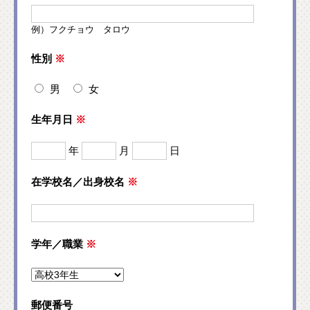
例）フクチョウ タロウ
性別
※
男
女
生年月日
※
年
月
日
在学校名／出身校名
※
学年／職業
※
郵便番号