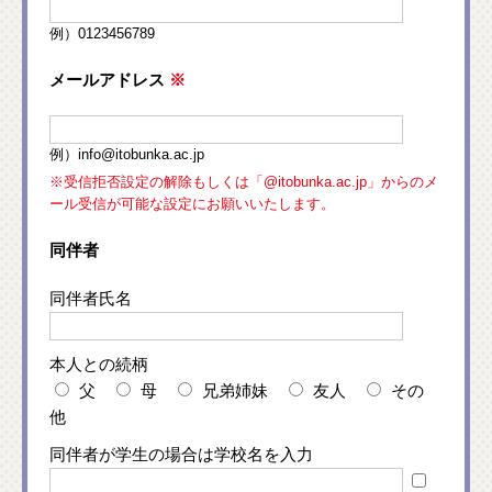
例）0123456789
メールアドレス
※
例）info@itobunka.ac.jp
※受信拒否設定の解除もしくは「@itobunka.ac.jp」からのメ
ール受信が可能な設定にお願いいたします。
同伴者
同伴者氏名
本人との続柄
父
母
兄弟姉妹
友人
その
他
同伴者が学生の場合は学校名を入力