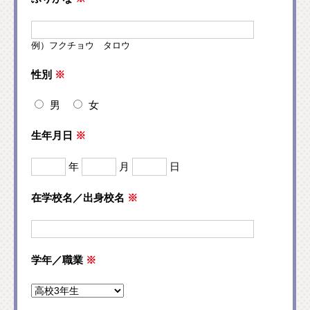
例）フクチョウ タロウ
性別
※
男
女
生年月日
※
年
月
日
在学校名／出身校名
※
学年／職業
※