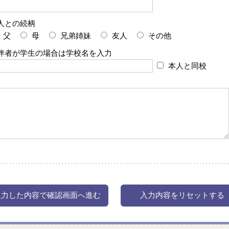
人との続柄
父
母
兄弟姉妹
友人
その他
伴者が学生の場合は学校名を入力
本人と同校