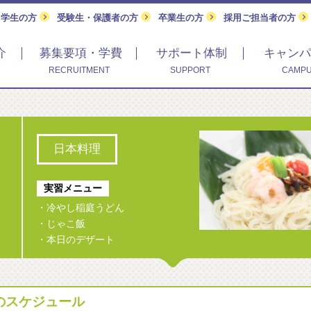
留学生の方
受験生・保護者の方
卒業生の方
採用ご担当者の方
介
募集要項・学費
サポート体制
キャンパ
RECRUITMENT
SUPPORT
CAMPU
日本料理
実習メニュー
・冷やし稲庭うどん
・じゃこ飯
・本日のデザート
)のスケジュール