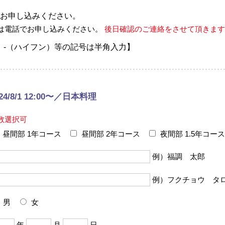
お申し込みください。
は電話でお申し込みください。
後日確認のご連絡をさせて頂きます
、-（ハイフン）等の記号は半角入力】
024/8/1 12:00〜／日本料理
数選択可
昼間部 1年コース
昼間部 2年コース
夜間部 1.5年コース
例）福調 太郎
例）フクチョウ タ
男
女
年
月
日