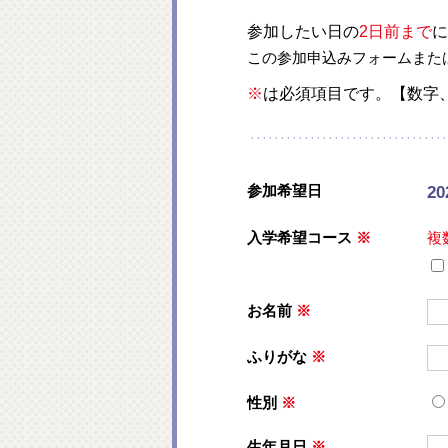
参加したい日の
2日前まで
に
この参加申込みフォームまた
※
は必須項目です。【数字
参加希望日
2
入学希望コース
※
複
お名前
※
ふりがな
※
性別
※
生年月日
※