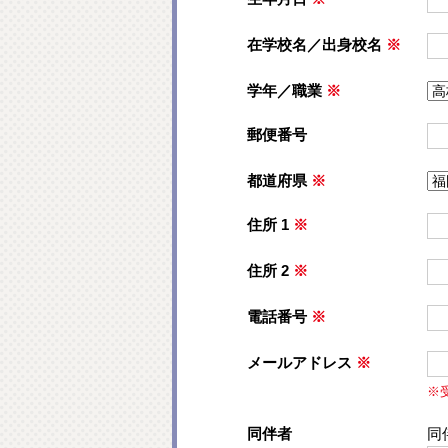
在学校名／出身校名
※
学年／職業
※
郵便番号
都道府県
※
住所 1
※
住所 2
※
電話番号
※
メールアドレス
※
※
同伴者
同