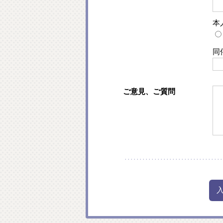
本
同
ご意見、ご質問