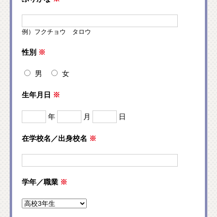
例）フクチョウ タロウ
性別
※
男
女
生年月日
※
年
月
日
在学校名／出身校名
※
学年／職業
※