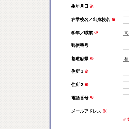
生年月日
※
在学校名／出身校名
※
学年／職業
※
郵便番号
都道府県
※
住所 1
※
住所 2
※
電話番号
※
メールアドレス
※
※