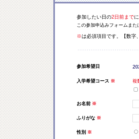
参加したい日の
2日前まで
に
この参加申込みフォームまた
※
は必須項目です。【数字
参加希望日
2
入学希望コース
※
複
お名前
※
ふりがな
※
性別
※