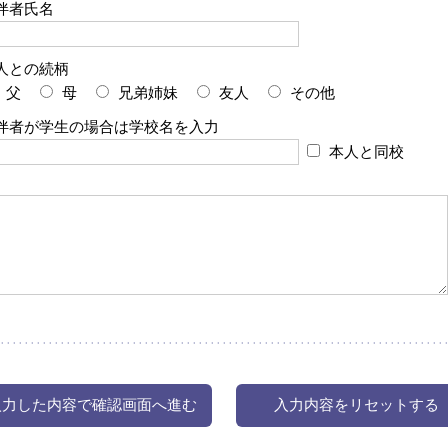
伴者氏名
人との続柄
父
母
兄弟姉妹
友人
その他
伴者が学生の場合は学校名を入力
本人と同校