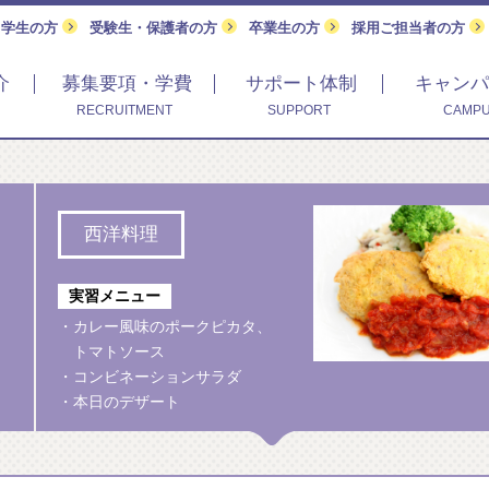
留学生の方
受験生・保護者の方
卒業生の方
採用ご担当者の方
介
募集要項・学費
サポート体制
キャンパ
RECRUITMENT
SUPPORT
CAMPU
西洋料理
実習メニュー
・カレー風味のポークピカタ、
トマトソース
・コンビネーションサラダ
・本日のデザート