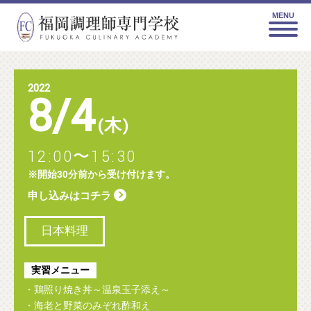
MENU
2022
8
/
4
(木)
12:00〜15:30
※開始30分前から受け付けます。
申し込みはコチラ
日本料理
実習メニュー
・鶏照り焼き丼～温泉玉子添え～
・海老と野菜のみぞれ酢和え