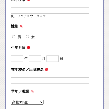
例）フクチョウ タロウ
性別
※
男
女
生年月日
※
年
月
日
在学校名／出身校名
※
学年／職業
※