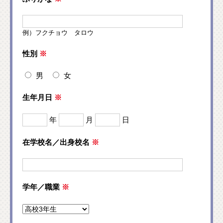
例）フクチョウ タロウ
性別
※
男
女
生年月日
※
年
月
日
在学校名／出身校名
※
学年／職業
※