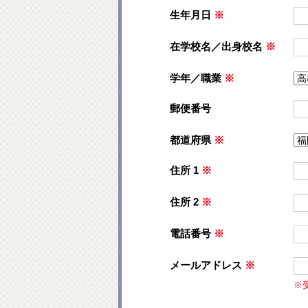
生年月日
※
在学校名／出身校名
※
学年／職業
※
郵便番号
都道府県
※
住所 1
※
住所 2
※
電話番号
※
メールアドレス
※
※