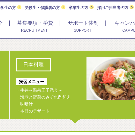
留学生の方
受験生・保護者の方
卒業生の方
採用ご担当者の方
介
募集要項・学費
サポート体制
キャンパ
RECRUITMENT
SUPPORT
CAMPU
日本料理
実習メニュー
・牛丼～温泉玉子添え～
・海老と野菜のみぞれ酢和え
・味噌汁
・本日のデザート