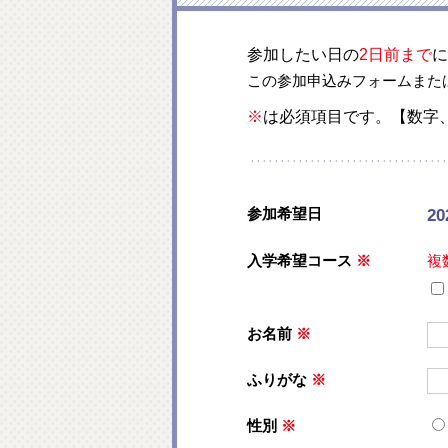
参加したい日の
2日前まで
に
この参加申込みフォームまた
※
は必須項目です。【数字
参加希望日
2
入学希望コース
※
複
お名前
※
ふりがな
※
性別
※