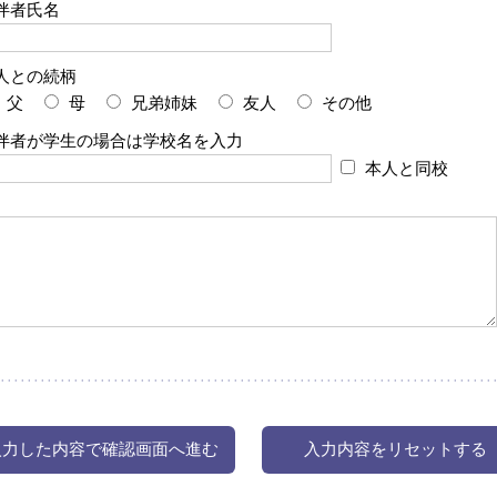
伴者氏名
人との続柄
父
母
兄弟姉妹
友人
その他
伴者が学生の場合は学校名を入力
本人と同校