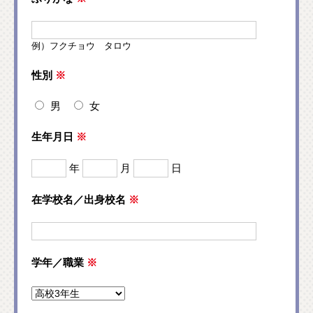
例）フクチョウ タロウ
性別
※
男
女
生年月日
※
年
月
日
在学校名／出身校名
※
学年／職業
※