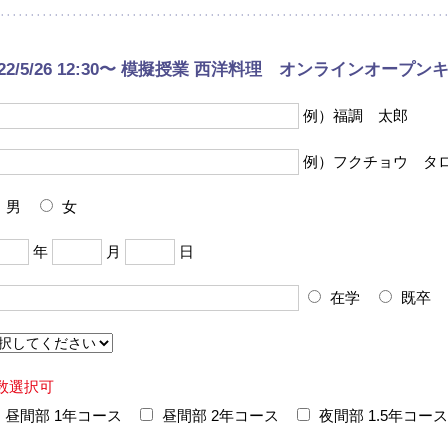
022/5/26 12:30〜 模擬授業 西洋料理 オンラインオープ
例）福調 太郎
例）フクチョウ タ
男
女
年
月
日
在学
既卒
数選択可
昼間部 1年コース
昼間部 2年コース
夜間部 1.5年コース