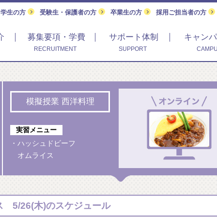
留学生の方
受験生・保護者の方
卒業生の方
採用ご担当者の方
介
募集要項・学費
サポート体制
キャンパ
RECRUITMENT
SUPPORT
CAMPU
模擬授業 西洋料理
実習メニュー
・ハッシュドビーフ
オムライス
5/26(木)のスケジュール