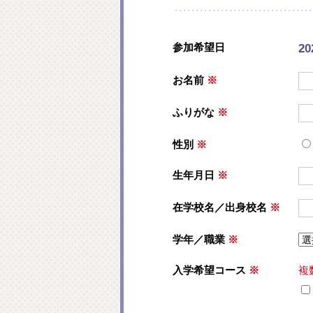
参加希望日
2
お名前
※
ふりがな
※
性別
※
生年月日
※
在学校名／出身校名
※
学年／職業
※
入学希望コース
※
複