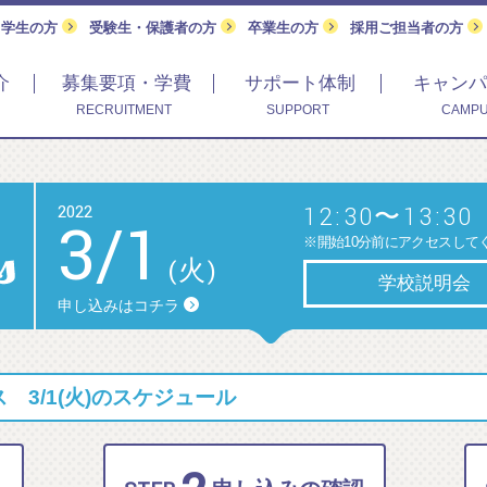
留学生の方
受験生・保護者の方
卒業生の方
採用ご担当者の方
介
募集要項・学費
サポート体制
キャンパ
RECRUITMENT
SUPPORT
CAMPU
2022
12:30〜13:30
3
/
1
※開始10分前にアクセスして
(火)
学校説明会
申し込みはコチラ
3/1(火)のスケジュール