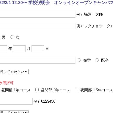
022/3/1 12:30〜 学校説明会 オンラインオープンキャンパ
例）福調 太郎
例）フクチョウ タ
男
女
年
月
日
在学
既卒
数選択可
昼間部 1年コース
昼間部 2年コース
夜間部 1.5年コース
例）0123456