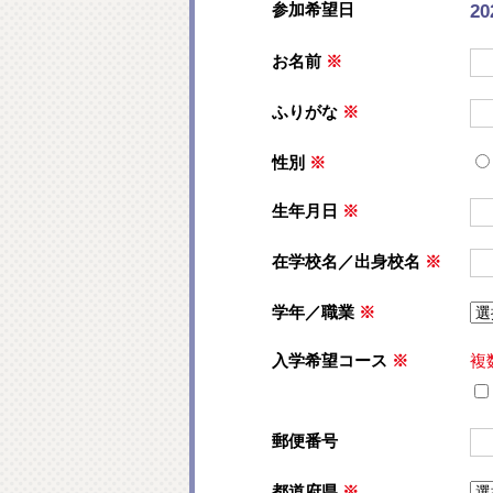
参加希望日
2
お名前
※
ふりがな
※
性別
※
生年月日
※
在学校名／出身校名
※
学年／職業
※
入学希望コース
※
複
郵便番号
都道府県
※