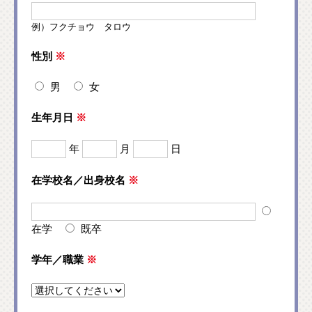
例）フクチョウ タロウ
性別
※
男
女
生年月日
※
年
月
日
在学校名／出身校名
※
在学
既卒
学年／職業
※