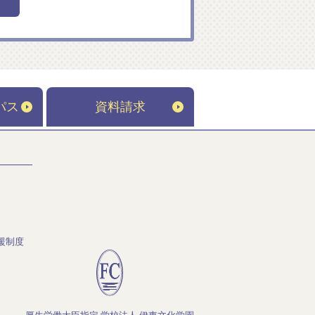
パス
資料請求
援制度