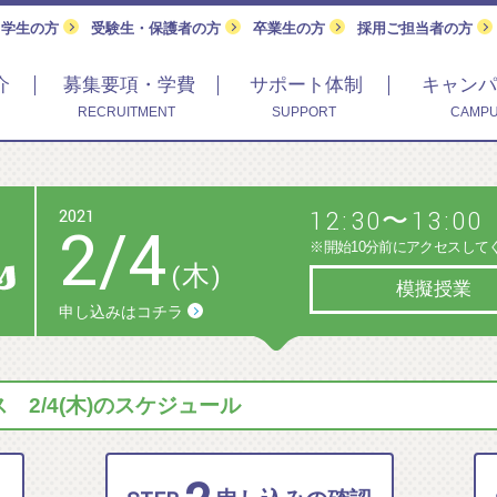
留学生の方
受験生・保護者の方
卒業生の方
採用ご担当者の方
介
募集要項・学費
サポート体制
キャンパ
RECRUITMENT
SUPPORT
CAMPU
2021
12:30〜13:00
2
/
4
※開始10分前にアクセスして
(木)
模擬授業
申し込みはコチラ
2/4(木)のスケジュール