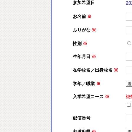
参加希望日
2
お名前
※
ふりがな
※
性別
※
生年月日
※
在学校名／出身校名
※
学年／職業
※
入学希望コース
※
複
郵便番号
都道府県
※