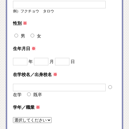
例）フクチョウ タロウ
性別
※
男
女
生年月日
※
年
月
日
在学校名／出身校名
※
在学
既卒
学年／職業
※