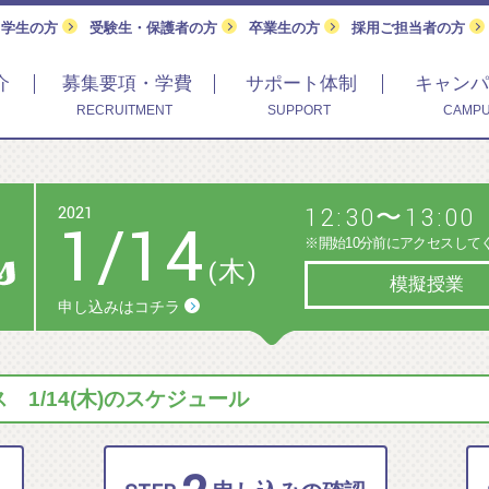
留学生の方
受験生・保護者の方
卒業生の方
採用ご担当者の方
介
募集要項・学費
サポート体制
キャンパ
RECRUITMENT
SUPPORT
CAMPU
2021
12:30〜13:00
1
/
14
※開始10分前にアクセスして
(木)
模擬授業
申し込みはコチラ
1/14(木)のスケジュール