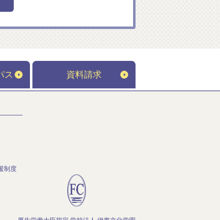
パス
資料請求
援制度