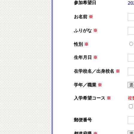
参加希望日
2
お名前
※
ふりがな
※
性別
※
生年月日
※
在学校名／出身校名
※
学年／職業
※
入学希望コース
※
複
郵便番号
都道府県
※