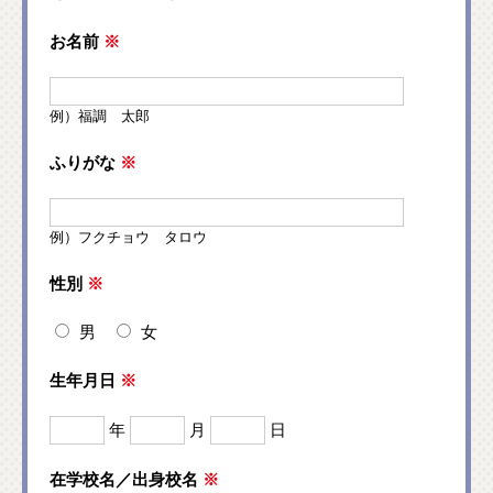
お名前
※
例）福調 太郎
ふりがな
※
例）フクチョウ タロウ
性別
※
男
女
生年月日
※
年
月
日
在学校名／出身校名
※